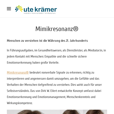
Ute
Krämer
–
Mediation,
Mimikresonanz®
Kommunikation
und
Menschen zu verstehen ist die Währung des 21. Jahrhunderts
Coaching
In Führungsaufgaben, im Gesundheitswesen, als Dienstleister, als Mediator:in, in
jedem Kontakt mit Menschen: Empathie und die schnelle sichere
Emotionserkennung haben große Vorteile.
Mimikresonanz®
bedeutet nonverbale Signale zu erkennen, richtig zu
interpretieren und angemessen damit umzugehen, um die Gefühle und das
Verhalten der Menschen tiefgreifend zu verstehen. Dies wirkt auch für unser
Selbstverständnis. Das von Dirk W. Eilert entwickelte Konzept umfasst dabei
Emotionserkennung und Emotionsmanagement, Menschenkenntnis und
Wirkungskompetenz.